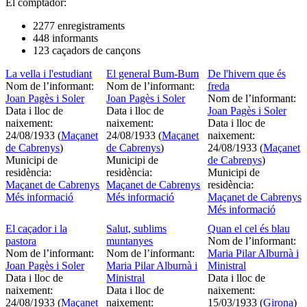
El comptador:
2277 enregistraments
448 informants
123 caçadors de cançons
La vella i l'estudiant
El general Bum-Bum
De l'hivern que és
Nom de l’informant:
Nom de l’informant:
freda
Joan Pagès i Soler
Joan Pagès i Soler
Nom de l’informant:
Data i lloc de
Data i lloc de
Joan Pagès i Soler
naixement:
naixement:
Data i lloc de
24/08/1933 (
Maçanet
24/08/1933 (
Maçanet
naixement:
de Cabrenys
)
de Cabrenys
)
24/08/1933 (
Maçanet
Municipi de
Municipi de
de Cabrenys
)
residència:
residència:
Municipi de
Maçanet de Cabrenys
Maçanet de Cabrenys
residència:
Més informació
Més informació
Maçanet de Cabrenys
Més informació
El caçador i la
Salut, sublims
Quan el cel és blau
pastora
muntanyes
Nom de l’informant:
Nom de l’informant:
Nom de l’informant:
Maria Pilar Alburnà i
Joan Pagès i Soler
Maria Pilar Alburnà i
Ministral
Data i lloc de
Ministral
Data i lloc de
naixement:
Data i lloc de
naixement:
24/08/1933 (
Maçanet
naixement:
15/03/1933 (
Girona
)