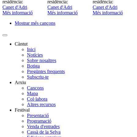
residència:
residència:
residència:
Canet d'Adri
Canet d'Adri
Canet d'Adri
Més informació
Més informació
Més informació
Mostrar més cançons
Paginació
Càntut
Inici
Side
Notícies
Main
Sobre nosaltres
Botiga
Menu
Pregüntes frequents
Subscriu-te
Arxiu
Cançons
Mapa
Col·labora
Altres recursos
Festival
Presentació
Programació
Venda d'entrades
Cassà de la Selva