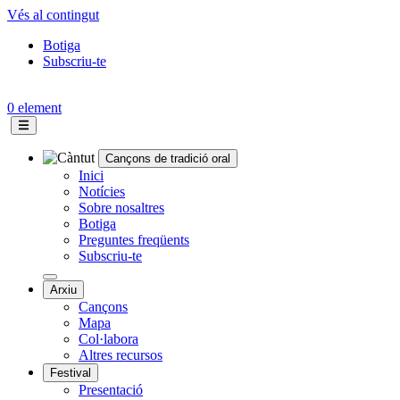
Vés al contingut
Botiga
Subscriu-te
Topbar
menu
0 element
Cançons de tradició oral
Navegació
Inici
Notícies
principal
Sobre nosaltres
Botiga
Preguntes freqüents
Subscriu-te
Arxiu
Cançons
Mapa
Col·labora
Altres recursos
Festival
Presentació