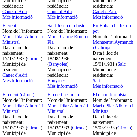
Municipi de
Municipi de
Municipi de
residència:
residència:
residència:
Canet d'Adri
Canet d'Adri
Canet d'Adri
Més informació
Més informació
Més informació
El vent
Sant Josep era fuster
En Babaia ha fet un
Nom de l’informant:
Nom de l’informant:
pet
Maria Pilar Alburnà i
Maria Carme Roura i
Nom de l’informant:
Ministral
Pla
Montserrat Aymerich
Data i lloc de
Data i lloc de
i Cabruja
naixement:
naixement:
Data i lloc de
15/03/1933 (
Girona
)
18/08/1936
naixement:
Municipi de
(
Banyoles
)
15/01/1931 (
Salt
)
residència:
Municipi de
Municipi de
Canet d'Adri
residència:
residència:
Més informació
Banyoles
Salt
Més informació
Més informació
El cucut (cànon)
El cuc i l'estrella
El cucut bromista
Nom de l’informant:
Nom de l’informant:
Nom de l’informant:
Maria Pilar Alburnà i
Maria Pilar Alburnà i
Maria Pilar Alburnà i
Ministral
Ministral
Ministral
Data i lloc de
Data i lloc de
Data i lloc de
naixement:
naixement:
naixement:
15/03/1933 (
Girona
)
15/03/1933 (
Girona
)
15/03/1933 (
Girona
)
Municipi de
Municipi de
Municipi de