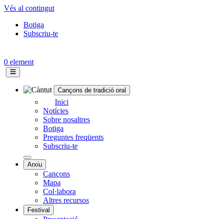
Vés al contingut
Botiga
Subscriu-te
Topbar
menu
0 element
Cançons de tradició oral
Navegació
Inici
Notícies
principal
Sobre nosaltres
Botiga
Preguntes freqüents
Subscriu-te
Arxiu
Cançons
Mapa
Col·labora
Altres recursos
Festival