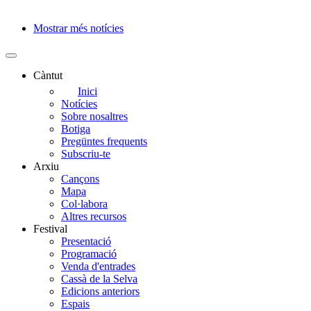
Mostrar més notícies
Paginació
Càntut
Side
Inici
Notícies
Main
Sobre nosaltres
Menu
Botiga
Pregüntes frequents
Subscriu-te
Arxiu
Cançons
Mapa
Col·labora
Altres recursos
Festival
Presentació
Programació
Venda d'entrades
Cassà de la Selva
Edicions anteriors
Espais