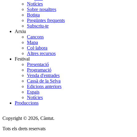
Notícies
Main
Sobre nosaltres
Menu
Botiga
Pregüntes frequents
Subscriu-te
Arxiu
Cançons
Mapa
Col·labora
Altres recursos
Festival
Presentació
Programació
Venda d'entrades
Cassà de la Selva
Edicions anteriors
Espais
Notícies
Produccions
Copyright © 2026, Càntut.
Tots els drets reservats