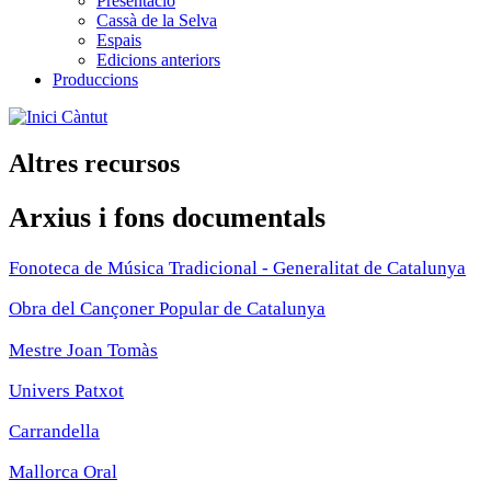
Presentació
Cassà de la Selva
Espais
Edicions anteriors
Produccions
Càntut
Altres recursos
Arxius i fons documentals
Fonoteca de Música Tradicional - Generalitat de Catalunya
Obra del Cançoner Popular de Catalunya
Mestre Joan Tomàs
Univers Patxot
Carrandella
Mallorca Oral