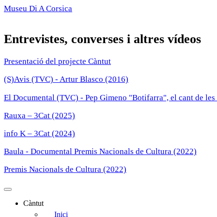
Museu Di A Corsica
Entrevistes, converses i altres vídeos
Presentació del projecte Càntut
(S)Avis (TVC) - Artur Blasco (2016)
El Documental (TVC) - Pep Gimeno "Botifarra", el cant de les 
Rauxa – 3Cat (2025)
info K – 3Cat (2024)
Baula - Documental Premis Nacionals de Cultura (2022)
Premis Nacionals de Cultura (2022)
Càntut
Side
Inici