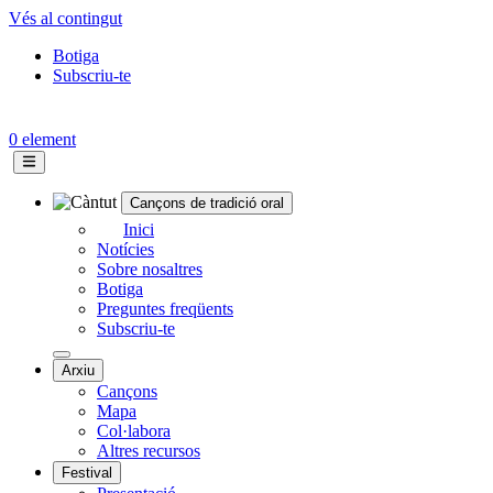
Vés al contingut
Botiga
Subscriu-te
Topbar
menu
0 element
Cançons de tradició oral
Navegació
Inici
Notícies
principal
Sobre nosaltres
Botiga
Preguntes freqüents
Subscriu-te
Arxiu
Cançons
Mapa
Col·labora
Altres recursos
Festival