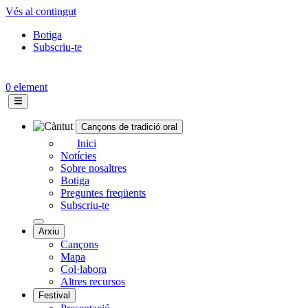
Vés al contingut
Botiga
Subscriu-te
Topbar
menu
0 element
Cançons de tradició oral
Navegació
Inici
Notícies
principal
Sobre nosaltres
Botiga
Preguntes freqüents
Subscriu-te
Arxiu
Cançons
Mapa
Col·labora
Altres recursos
Festival