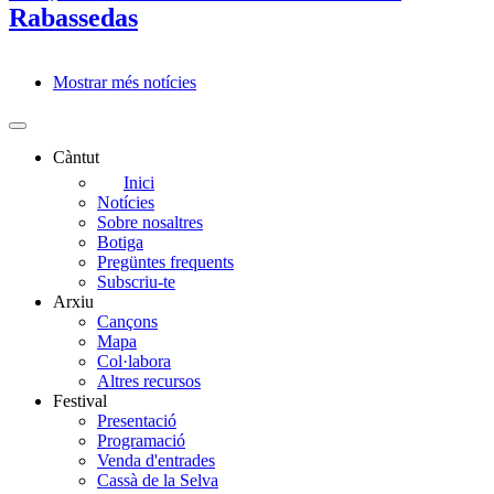
Rabassedas
Mostrar més notícies
Paginació
Càntut
Side
Inici
Notícies
Main
Sobre nosaltres
Menu
Botiga
Pregüntes frequents
Subscriu-te
Arxiu
Cançons
Mapa
Col·labora
Altres recursos
Festival
Presentació
Programació
Venda d'entrades
Cassà de la Selva