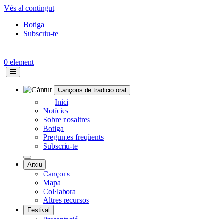
Vés al contingut
Botiga
Subscriu-te
Topbar
menu
0 element
Cançons de tradició oral
Navegació
Inici
Notícies
principal
Sobre nosaltres
Botiga
Preguntes freqüents
Subscriu-te
Arxiu
Cançons
Mapa
Col·labora
Altres recursos
Festival