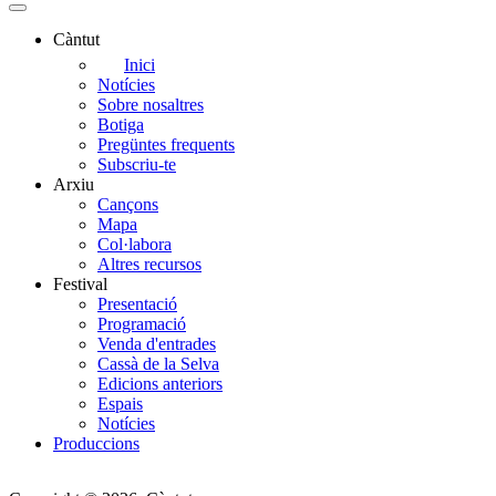
Càntut
Side
Inici
Notícies
Main
Sobre nosaltres
Menu
Botiga
Pregüntes frequents
Subscriu-te
Arxiu
Cançons
Mapa
Col·labora
Altres recursos
Festival
Presentació
Programació
Venda d'entrades
Cassà de la Selva
Edicions anteriors
Espais
Notícies
Produccions