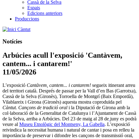
Cassà de la Selva
Espais
Edicions anteriors
Produccions
Càntut
Notícies
Arbúcies acull l'exposició 'Cantàvem,
cantem... i cantarem!'
11/05/2026
L’exposició
Cantàvem, cantem... i cantarem!
segueix itinerant arreu
del territori català. Després de passar per la Vall d’en Bas (Garrotxa),
Cassà de la Selva (Gironès), Torroella de Montgrí (Baix Empordà),
Vilablareix i Girona (Gironès) aquesta mostra coproduïda pel
Càntut. Cançons de tradició oral
i la Diputació de Girona amb la
col·laboració de la Generalitat de Catalunya i l’Ajuntament de Cassà
de la Selva, arriba a Arbúcies. Del 23 de maig al 28 de
juny es podrà
veure al
Museu Etnològic del Montseny, La Gabella
. L’exposició
reivindica la necessitat humana i natural de cantar i posa en relleu la
importància de preservar i difondre les cançons de transmissió oral,