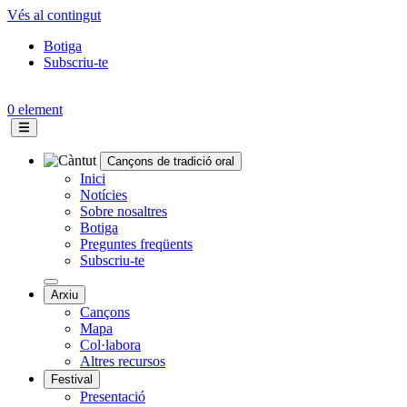
Vés al contingut
Botiga
Subscriu-te
Topbar
menu
0 element
Cançons de tradició oral
Navegació
Inici
Notícies
principal
Sobre nosaltres
Botiga
Preguntes freqüents
Subscriu-te
Arxiu
Cançons
Mapa
Col·labora
Altres recursos
Festival
Presentació