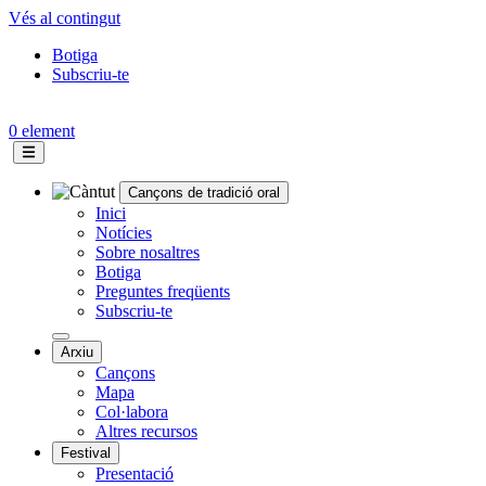
Vés al contingut
Botiga
Subscriu-te
Topbar
menu
0 element
Cançons de tradició oral
Navegació
Inici
Notícies
principal
Sobre nosaltres
Botiga
Preguntes freqüents
Subscriu-te
Arxiu
Cançons
Mapa
Col·labora
Altres recursos
Festival
Presentació