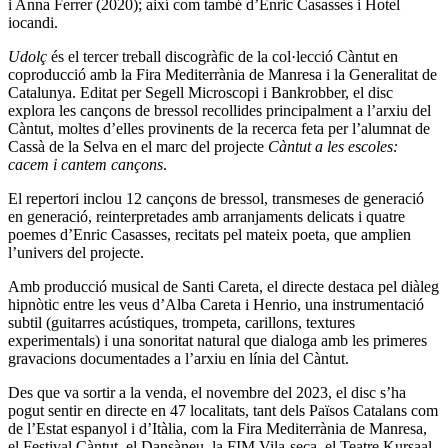
i Anna Ferrer (2020); així com també d’Enric Casasses i Hotel
iocandi.
Udolç
és el tercer treball discogràfic de la col·lecció Càntut en
coproducció amb la Fira Mediterrània de Manresa i la Generalitat de
Catalunya. Editat per Segell Microscopi i Bankrobber, el disc
explora les cançons de bressol recollides principalment a l’arxiu del
Càntut, moltes d’elles provinents de la recerca feta per l’alumnat de
Cassà de la Selva en el marc del projecte
Càntut a les escoles:
cacem i cantem cançons
.
El repertori inclou 12 cançons de bressol, transmeses de generació
en generació, reinterpretades amb arranjaments delicats i quatre
poemes d’Enric Casasses, recitats pel mateix poeta, que amplien
l’univers del projecte.
Amb producció musical de Santi Careta, el directe destaca pel diàleg
hipnòtic entre les veus d’Alba Careta i Henrio, una instrumentació
subtil (guitarres acústiques, trompeta, carillons, textures
experimentals) i una sonoritat natural que dialoga amb les primeres
gravacions documentades a l’arxiu en línia del Càntut.
Des que va sortir a la venda, el novembre del 2023, el disc s’ha
pogut sentir en directe en 47 localitats, tant dels Països Catalans com
de l’Estat espanyol i d’Itàlia, com la Fira Mediterrània de Manresa,
el Festival Càntut, el Dansàneu, la FIM Vila-seca, el Teatre Kursaal