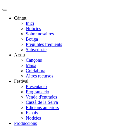
Paginació
Càntut
Inici
Side
Notícies
Main
Sobre nosaltres
Botiga
Menu
Pregüntes frequents
Subscriu-te
Arxiu
Cançons
Mapa
Col·labora
Altres recursos
Festival
Presentació
Programació
Venda d'entrades
Cassà de la Selva
Edicions anteriors
Espais
Notícies
Produccions