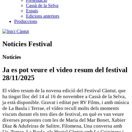
Presentació
Cassà de la Selva
Espais
Edicions anteriors
Produccions
Càntut
Notícies Festival
Notícies
Ja es pot veure el video resum del festival
28/11/2025
El vídeo resum de la novena edició del Festival Càntut, que
ha tingut lloc del 14 al 16 de novembre a Cassà de la Selva,
ja està disponible. Gravat i editat per RV Films, i amb música
de La Baula i Terrae, el vídeo recull molts dels moments
viscuts durant els tres dies de festival, en què es van veure
diverses propostes com les de Maria del Mar Bonet, Xabier
Díaz & Adufeiras de Salitre, Filomena, Una conversa amb
Uc, Terrae, La Baula, els Hostal Càntut amb La Coixinera i