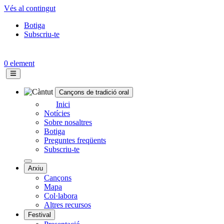
Vés al contingut
Botiga
Subscriu-te
Topbar
menu
0 element
Cançons de tradició oral
Navegació
Inici
Notícies
principal
Sobre nosaltres
Botiga
Preguntes freqüents
Subscriu-te
Arxiu
Cançons
Mapa
Col·labora
Altres recursos
Festival