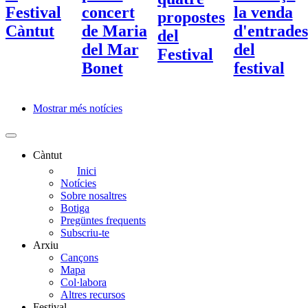
Festival
concert
la venda
propostes
Càntut
de Maria
d'entrades
del
del Mar
del
Festival
Bonet
festival
Mostrar més notícies
Paginació
Càntut
Side
Inici
Notícies
Main
Sobre nosaltres
Menu
Botiga
Pregüntes frequents
Subscriu-te
Arxiu
Cançons
Mapa
Col·labora
Altres recursos
Festival