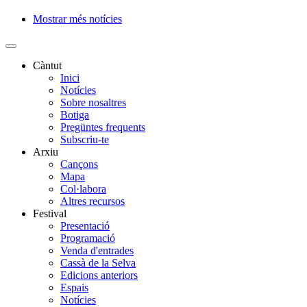
Mostrar més notícies
Paginació
Càntut
Inici
Side
Notícies
Main
Sobre nosaltres
Botiga
Menu
Pregüntes frequents
Subscriu-te
Arxiu
Cançons
Mapa
Col·labora
Altres recursos
Festival
Presentació
Programació
Venda d'entrades
Cassà de la Selva
Edicions anteriors
Espais
Notícies