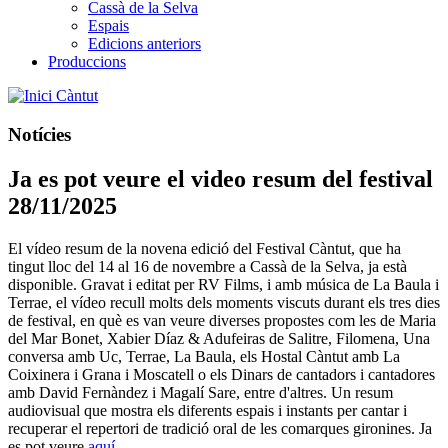
Cassà de la Selva
Espais
Edicions anteriors
Produccions
Càntut
Notícies
Ja es pot veure el video resum del festival
28/11/2025
El vídeo resum de la novena edició del Festival Càntut, que ha
tingut lloc del 14 al 16 de novembre a Cassà de la Selva, ja està
disponible. Gravat i editat per RV Films, i amb música de La Baula i
Terrae, el vídeo recull molts dels moments viscuts durant els tres dies
de festival, en què es van veure diverses propostes com les de Maria
del Mar Bonet, Xabier Díaz & Adufeiras de Salitre, Filomena, Una
conversa amb Uc, Terrae, La Baula, els Hostal Càntut amb La
Coixinera i Grana i Moscatell o els Dinars de cantadors i cantadores
amb David Fernàndez i Magalí Sare, entre d'altres. Un resum
audiovisual que mostra els diferents espais i instants per cantar i
recuperar el repertori de tradició oral de les comarques gironines. Ja
es pot veure
aquí
.