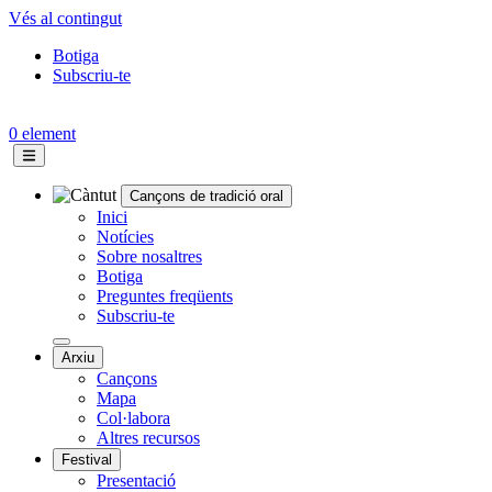
Vés al contingut
Botiga
Subscriu-te
Topbar
menu
0 element
Cançons de tradició oral
Navegació
Inici
Notícies
principal
Sobre nosaltres
Botiga
Preguntes freqüents
Subscriu-te
Arxiu
Cançons
Mapa
Col·labora
Altres recursos
Festival
Presentació