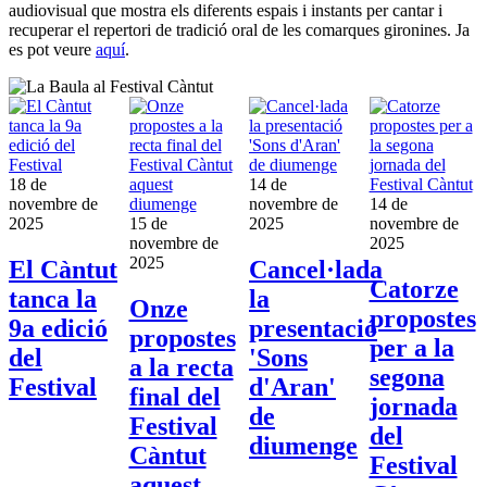
audiovisual que mostra els diferents espais i instants per cantar i
recuperar el repertori de tradició oral de les comarques gironines. Ja
es pot veure
aquí
.
18 de
14 de
novembre de
novembre de
14 de
2025
15 de
2025
novembre de
novembre de
2025
2025
El Càntut
Cancel·lada
Catorze
tanca la
la
Onze
propostes
9a edició
presentació
propostes
per a la
del
'Sons
a la recta
segona
Festival
d'Aran'
final del
jornada
de
Festival
del
diumenge
Càntut
Festival
aquest