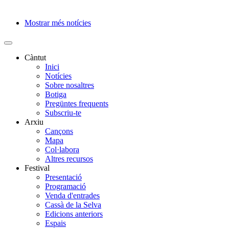
Mostrar més notícies
Paginació
Càntut
Inici
Side
Notícies
Main
Sobre nosaltres
Botiga
Menu
Pregüntes frequents
Subscriu-te
Arxiu
Cançons
Mapa
Col·labora
Altres recursos
Festival
Presentació
Programació
Venda d'entrades
Cassà de la Selva
Edicions anteriors
Espais