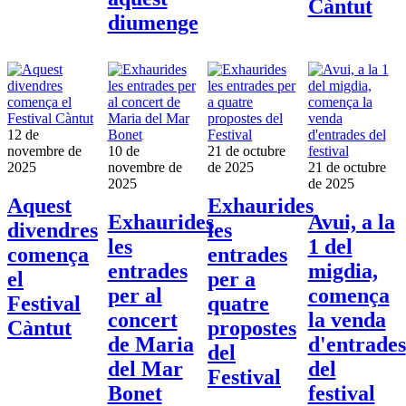
Càntut
diumenge
12 de
novembre de
10 de
21 de octubre
2025
novembre de
de 2025
21 de octubre
2025
de 2025
Aquest
Exhaurides
Exhaurides
Avui, a la
divendres
les
les
1 del
comença
entrades
entrades
migdia,
el
per a
per al
comença
Festival
quatre
concert
la venda
Càntut
propostes
de Maria
d'entrades
del
del Mar
del
Festival
Bonet
festival