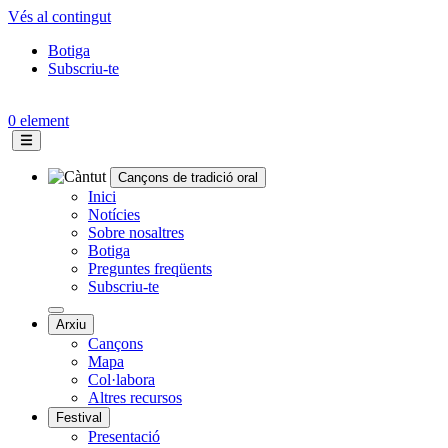
Vés al contingut
Botiga
Subscriu-te
Topbar
menu
0 element
Cançons de tradició oral
Navegació
Inici
Notícies
principal
Sobre nosaltres
Botiga
Preguntes freqüents
Subscriu-te
Arxiu
Cançons
Mapa
Col·labora
Altres recursos
Festival
Presentació