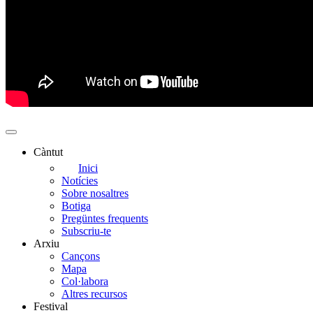
Càntut
Side
Inici
Notícies
Main
Sobre nosaltres
Menu
Botiga
Pregüntes frequents
Subscriu-te
Arxiu
Cançons
Mapa
Col·labora
Altres recursos
Festival