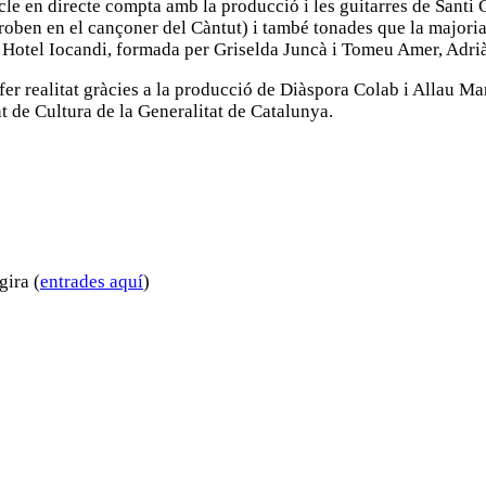
tacle en directe compta amb la producció i les guitarres de Sant
roben en el cançoner del Càntut) i també tonades que la majori
a Hotel Iocandi, formada per Griselda Juncà i Tomeu Amer, Adrià S
 fer realitat gràcies a la producció de Diàspora Colab i Allau M
t de Cultura de la Generalitat de Catalunya.
gira (
entrades aquí
)