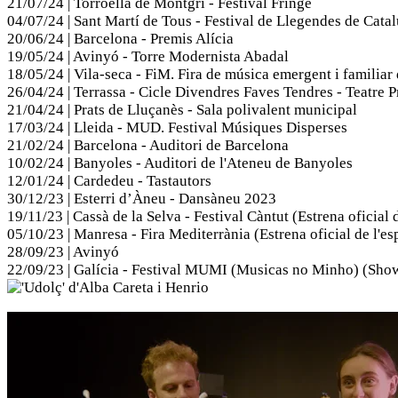
21/07/24 | Torroella de Montgrí - Festival Fringe
04/07/24 | Sant Martí de Tous - Festival de Llegendes de Cata
20/06/24 | Barcelona - Premis Alícia
19/05/24 | Avinyó - Torre Modernista Abadal
18/05/24 | Vila-seca - FiM. Fira de música emergent i familiar
26/04/24 | Terrassa - Cicle Divendres Faves Tendres - Teatre P
21/04/24 | Prats de Lluçanès - Sala polivalent municipal
17/03/24 | Lleida - MUD. Festival Músiques Disperses
21/02/24 | Barcelona - Auditori de Barcelona
10/02/24 | Banyoles - Auditori de l'Ateneu de Banyoles
12/01/24 | Cardedeu - Tastautors
30/12/23 | Esterri d’Àneu - Dansàneu 2023
19/11/23 | Cassà de la Selva - Festival Càntut (Estrena oficial 
05/10/23 | Manresa - Fira Mediterrània (Estrena oficial de l'es
28/09/23 | Avinyó
22/09/23 | Galícia - Festival MUMI (Musicas no Minho) (Show