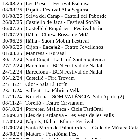
18/08/25 | Les Preses - Festival Ésdansa
08/08/25 | Pujalt - Festival Alta Segarra
01/08/25 | Selva del Camp - Castell del Paborde
26/07/25 | Castiello de Jaca - Festival SonNa
06/07/25 | Castelló d'Empúries - Festival Istiu
01/07/25 | Itàlia - Chiesa Rossa de Milà
30/06/25 | Itàlia - Suoni Mobili Festival
08/06/25 | Gijón - Encaja2 - Teatro Jovellanos
01/03/25 | Manresa - Kursaal
30/12/24 | Sant Cugat - La Unió Santcugatenca
27/12/24 | Barcelona - BCN Festival de Nadal
24/12/24 | Barcelona - BCN Festival de Nadal
05/12/24 | Castelló - Fira Trovam
24/11/24 | Olot - Sala El Torín
23/11/24 | Sallent - La Fàbrica Vella
12/11/24 | Barcelona - SOM VALÈNCIA, Sala Apolo (2)
08/11/24 | Torelló - Teatre Cirvianum
06/10/24 | Porreres, Mallorca - Cicle TardOral
28/09/24 | Lles de Cerdanya - Les Veus de les Valls
12/09/24 | Nàpols, Itàlia - Ethnos Festival
01/09/24 | Santa Maria de Palautordera - Cicle de Música Cat
28/08/24 | Mataró - Posidònia Fest