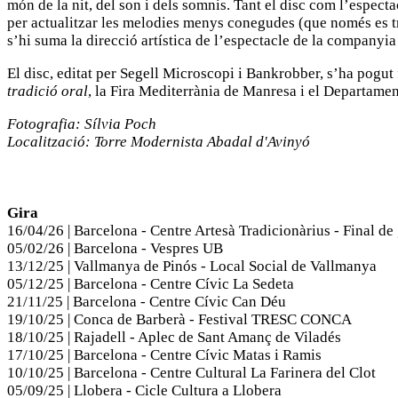
món de la nit, del son i dels somnis. Tant el disc com l’espec
per actualitzar les melodies menys conegudes (que només es t
s’hi suma la direcció artística de l’espectacle de la companyi
El disc, editat per Segell Microscopi i Bankrobber, s’ha pogut
tradició oral
, la Fira Mediterrània de Manresa i el Departamen
Fotografia: Sílvia Poch
Localització: Torre Modernista Abadal d'Avinyó
Gira
16/04/26 | Barcelona - Centre Artesà Tradicionàrius - Final de 
05/02/26 | Barcelona - Vespres UB
13/12/25 | Vallmanya de Pinós - Local Social de Vallmanya
05/12/25 | Barcelona - Centre Cívic La Sedeta
21/11/25 | Barcelona - Centre Cívic Can Déu
19/10/25 | Conca de Barberà - Festival TRESC CONCA
18/10/25 | Rajadell - Aplec de Sant Amanç de Viladés
17/10/25 | Barcelona - Centre Cívic Matas i Ramis
10/10/25 | Barcelona - Centre Cultural La Farinera del Clot
05/09/25 | Llobera - Cicle Cultura a Llobera