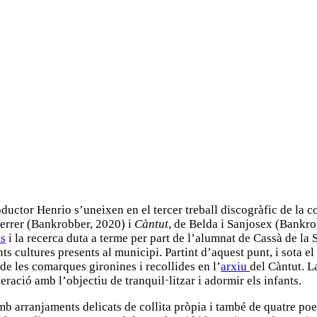
oductor Henrio s’uneixen en el tercer treball discogràfic de la c
Ferrer (Bankrobber, 2020) i
Càntut
, de Belda i Sanjosex (Bankro
ns
i la recerca duta a terme per part de l’alumnat de Cassà de la 
ts cultures presents al municipi. Partint d’aquest punt, i sota 
de les comarques gironines i recollides en l’
arxiu
del Càntut. L
ració amb l’objectiu de tranquil·litzar i adormir els infants.
mb arranjaments delicats de collita pròpia i també de quatre poe