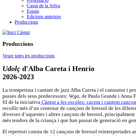
Presentació
Cassà de la Selva
Espais
Edicions anteriors
Produccions
Càntut
Produccions
Veure totes les produccions
Udolç
d'Alba Careta i Henrio
2026-2023
La trompetista i cantant de jazz Alba Careta i el cantautor i pr
passes dels seus predecessors:
Vega
, de Paula Grande i Anna 
fil de la iniciativa
Càntut a les escoles: cacem i cantem canço
recollir més d’un centenar de cançons de bressol de les diferen
diverses d’aquestes i altres cançons de bressol, principalment 
més tendres de la criança i que han passat de generació en gene
El repertori consta de 12 cançons de bressol reinterpretades a