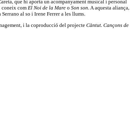
i Careta, que hi aporta un acompanyament musical i personal
a coneix com
El Noi de la Mare
o
Son son
. A aquesta aliança,
errano al so i Irene Ferrer a les llums.
anagement, i la coproducció del projecte
Càntut. Cançons de