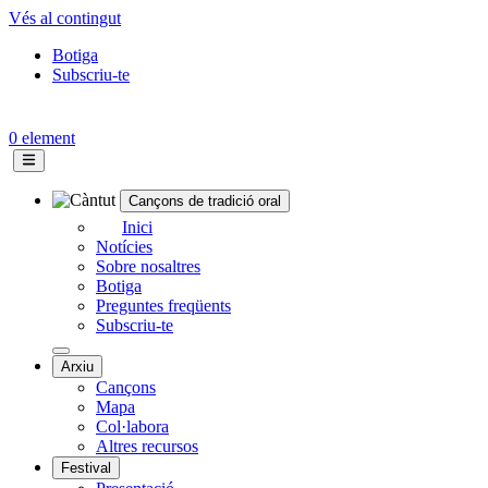
Vés al contingut
Botiga
Subscriu-te
Topbar
menu
0 element
Cançons de tradició oral
Navegació
Inici
Notícies
principal
Sobre nosaltres
Botiga
Preguntes freqüents
Subscriu-te
Arxiu
Cançons
Mapa
Col·labora
Altres recursos
Festival