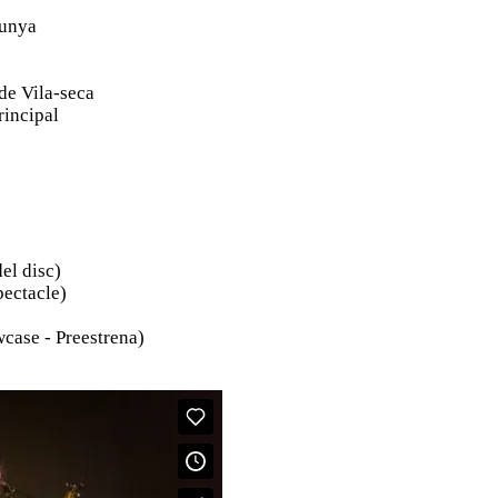
lunya
 de Vila-seca
rincipal
del disc)
pectacle)
case - Preestrena)