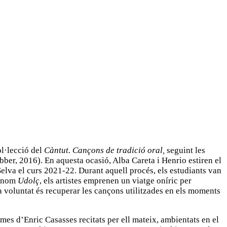
ol·lecció del
Càntut. Cançons de tradició oral,
seguint les
bber, 2016). En aquesta ocasió, Alba Careta i Henrio estiren el
Selva el curs 2021-22. Durant aquell procés, els estudiants van
el nom
Udolç
, els artistes emprenen un viatge oníric per
a voluntat és recuperar les cançons utilitzades en els moments
mes d’Enric Casasses recitats per ell mateix, ambientats en el