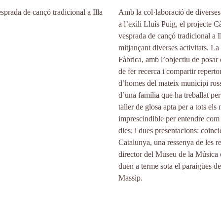
Amb la col·laboració de diverses 
a l’exili Lluís Puig, el projecte 
vesprada de cançó tradicional a Il
mitjançant diverses activitats. L
Fàbrica, amb l’objectiu de posar d
de fer recerca i compartir reperto
d’homes del mateix municipi ross
d’una família que ha treballat per
taller de glosa apta per a tots e
imprescindible per entendre com l
dies; i dues presentacions: coinc
Catalunya, una ressenya de les 
director del Museu de la Música de
duen a terme sota el paraigües de
Massip.