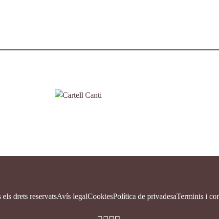
 els drets reservats
Avís legal
Cookies
Política de privadesa
Terminis i co