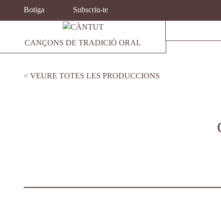
TOPBAR MENU
Vés al contingut
Botiga
Subscriu-te
CANÇONS DE TRADICIÓ ORAL
VEURE TOTES LES PRODUCCIONS