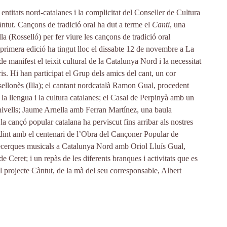
entitats nord-catalanes i la complicitat del Conseller de Cultura
Càntut. Cançons de tradició oral ha dut a terme el
Canti
, una
la (Rosselló) per fer viure les cançons de tradició oral
a primera edició ha tingut lloc el dissabte 12 de novembre a La
e manifest el teixit cultural de la Catalunya Nord i la necessitat
ris. Hi han participat el Grup dels amics del cant, un cor
ellonès (Illa); el cantant nordcatalà Ramon Gual, procedent
 la llengua i la cultura catalanes; el Casal de Perpinyà amb un
ls nivells; Jaume Arnella amb Ferran Martínez, una baula
a cançó popular catalana ha perviscut fins arribar als nostres
idint amb el centenari de l’Obra del Cançoner Popular de
recerques musicals a Catalunya Nord amb Oriol Lluís Gual,
 Ceret; i un repàs de les diferents branques i activitats que es
l projecte Càntut, de la mà del seu corresponsable, Albert