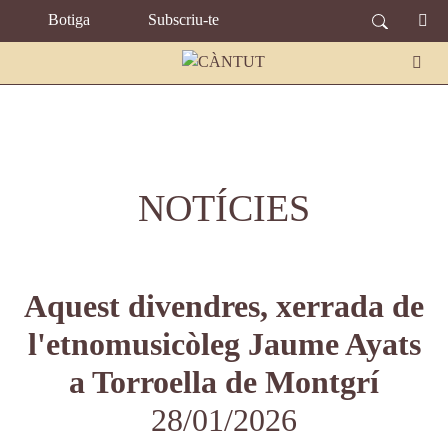
TOPBAR MENU
Vés al contingut
Botiga
Subscriu-te
NOTÍCIES
Aquest divendres, xerrada de
l'etnomusicòleg Jaume Ayats
a Torroella de Montgrí
28/01/2026