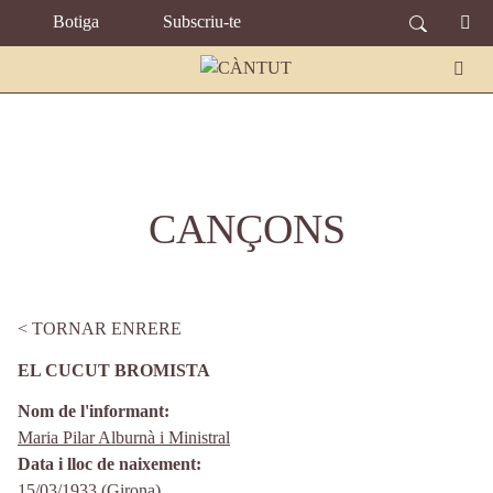
TOPBAR MENU
Vés al contingut
Botiga
Subscriu-te
CANÇONS
TORNAR ENRERE
EL CUCUT BROMISTA
Nom de l'informant
Maria Pilar Alburnà i Ministral
Data i lloc de naixement
15/03/1933 (
Girona
)