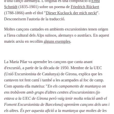
d'una cançó alemanya. L'original és una composició d'
Ernst
Schmidt
(1835-1901) sobre un poema de
Friedrich Rückert
(1788-1866) amb el títol "
Dieser Kuckuck der mich neckt
".
Desconeixem l'autoria de la traducció.
Moltes cançons cantades en ambients excursionistes tenen origen
a l'àrea cultural dels Alps suïssos, alemanys o austríacs. En aquest
mateix arxiu en recollim
alguns exemples
.
La Maria Pilar va aprendre les cançons que canta anant
d'excursió, a partir de la dècada de 1950. Membre de la UEC
(Unió Excursionista de Catalunya) de Girona, explica que les
cantaven tot fent camí i també a les acampades al foc de camp.
Com apunta ella mateixa: "
En els campaments de muntanya on
ens trobàvem amb grups d'altres centres d'excursionistes (jo
estava a la UEC de Girona però vaig tenir molta relació amb el
Foment Excursionista de Barcelona) apreníem cançons dels uns i
els altres. És per aquesta afició a la muntanya que moltes de les