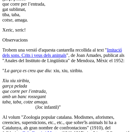
que corre per l’entrada,
gat sublimat,
tiba, taba,
cotxe, amaga.
Xeric, xeric!
Observacions
Trobem una versió d'aquesta cantarella recollida al text "
Imitació
dels sons. Crits i veus dels animals
", de Joan Amades, publicat als
"Anales del Instituto de Lingüística" de Mendoza, Mèxic el 1952:
"
La garça es creu que diu:
xiu, xiu, xiribiu.
Xiu xiu xiribiu,
garça pelada
que corre per l’entrada,
amb un banc rossegant
taba, taba, cotze amaga.
(Joc infantil)”
Al volum "Zoologia popular catalana. Modismes, aforismes,
creencies, supersticions, etc., etc., que sobre'ls animals hi ha a
Catalunya, ab gran nombre de confrontacions" (1910), del