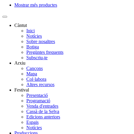
Mostrar més productes
Paginació
Càntut
Inici
Side
Notícies
Main
Sobre nosaltres
Botiga
Menu
Pregüntes frequents
Subscriu-te
Arxiu
Cançons
Mapa
Col·labora
Altres recursos
Festival
Presentació
Programació
Venda d'entrades
Cassà de la Selva
Edicions anteriors
Espais
Notícies
Produccions