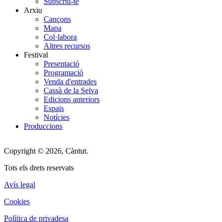
Subscriu-te
Arxiu
Cançons
Mapa
Col·labora
Altres recursos
Festival
Presentació
Programació
Venda d'entrades
Cassà de la Selva
Edicions anteriors
Espais
Notícies
Produccions
Copyright © 2026, Càntut.
Tots els drets reservats
Avís legal
Cookies
Política de privadesa