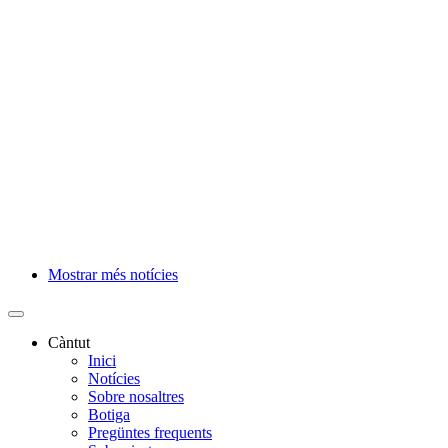
Mostrar més notícies
Paginació
Càntut
Inici
Side
Notícies
Main
Sobre nosaltres
Botiga
Menu
Pregüntes frequents