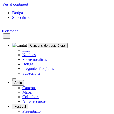
Vés al contingut
Botiga
Subscriu-te
Topbar
menu
0 element
Cançons de tradició oral
Navegació
Inici
Notícies
principal
Sobre nosaltres
Botiga
Preguntes freqüents
Subscriu-te
Arxiu
Cançons
Mapa
Col·labora
Altres recursos
Festival
Presentació