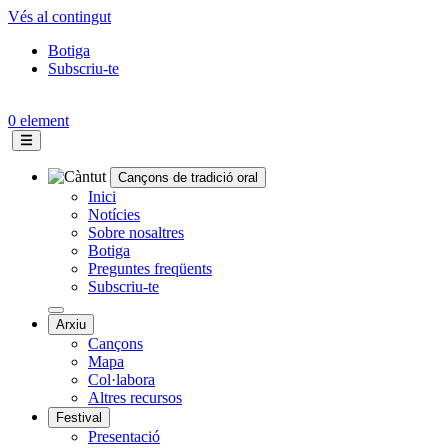
Vés al contingut
Botiga
Subscriu-te
Topbar
menu
0 element
Cançons de tradició oral
Navegació
Inici
Notícies
principal
Sobre nosaltres
Botiga
Preguntes freqüents
Subscriu-te
Arxiu
Cançons
Mapa
Col·labora
Altres recursos
Festival
Presentació