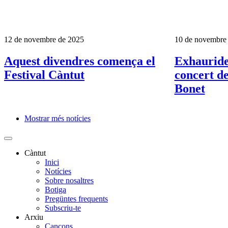
12 de novembre de 2025
10 de novembre
Aquest divendres comença el
Exhaurides
Festival Càntut
concert d
Bonet
Mostrar més notícies
Paginació
Càntut
Inici
Side
Notícies
Main
Sobre nosaltres
Botiga
Menu
Pregüntes frequents
Subscriu-te
Arxiu
Cançons