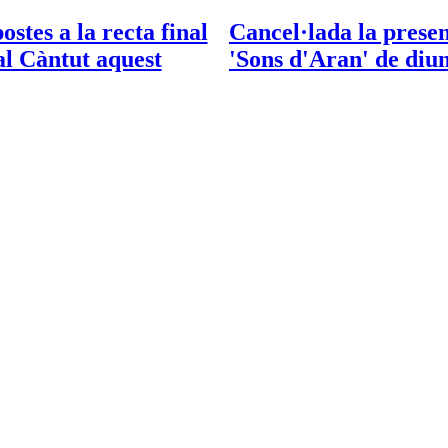
stes a la recta final
Cancel·lada la prese
al Càntut aquest
'Sons d'Aran' de di