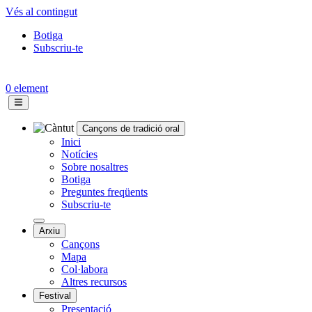
Vés al contingut
Botiga
Subscriu-te
Topbar
menu
0 element
Cançons de tradició oral
Navegació
Inici
Notícies
principal
Sobre nosaltres
Botiga
Preguntes freqüents
Subscriu-te
Arxiu
Cançons
Mapa
Col·labora
Altres recursos
Festival
Presentació