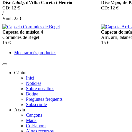
Disc
Udolç
, d’Alba Careta i Henrio
Disc
Vega
, de 
CD: 12 €
CD: 12 €
/
Vinil: 22 €
Capseta de música 4
Capseta de mús
Corrandes de Beget
Arri, arri, tatanet
15 €
15 €
Mostrar més productes
Paginació
Càntut
Inici
Side
Notícies
Main
Sobre nosaltres
Botiga
Menu
Pregüntes frequents
Subscriu-te
Arxiu
Cançons
Mapa
Col·labora
Altres recursos