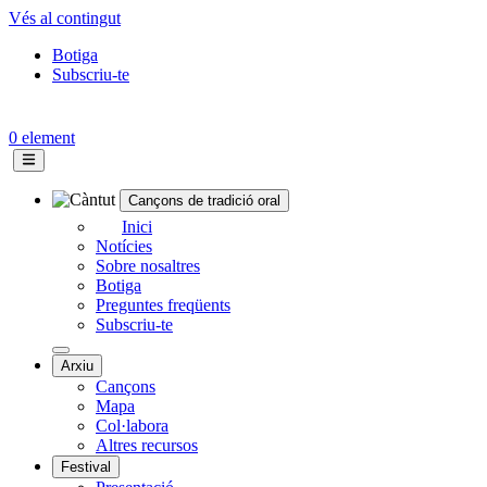
Vés al contingut
Botiga
Subscriu-te
Topbar
menu
0 element
Cançons de tradició oral
Navegació
Inici
Notícies
principal
Sobre nosaltres
Botiga
Preguntes freqüents
Subscriu-te
Arxiu
Cançons
Mapa
Col·labora
Altres recursos
Festival