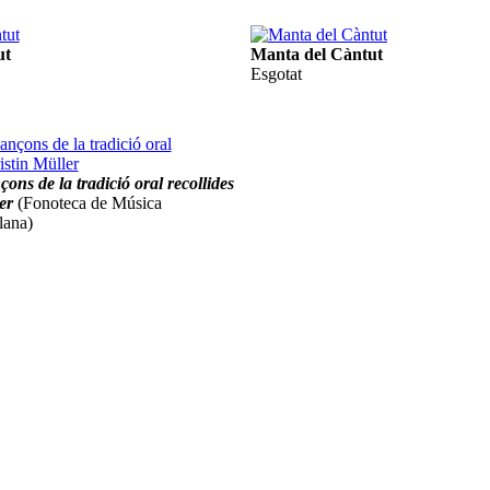
ut
Manta del Càntut
Esgotat
ons de la tradició oral recollides
er
(Fonoteca de Música
lana)