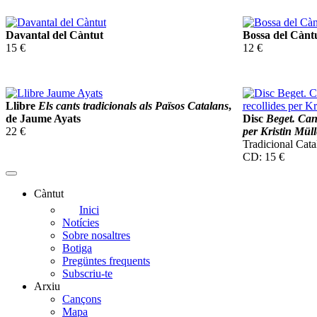
d'imatges
Davantal del Càntut
Bossa del Cànt
15 €
12 €
Llibre
Els cants tradicionals als Països Catalans
,
de Jaume Ayats
Disc
Beget. Canç
22 €
per Kristin Müll
Tradicional Cata
CD: 15 €
Càntut
Side
Inici
Notícies
Main
Sobre nosaltres
Menu
Botiga
Pregüntes frequents
Subscriu-te
Arxiu
Cançons
Mapa