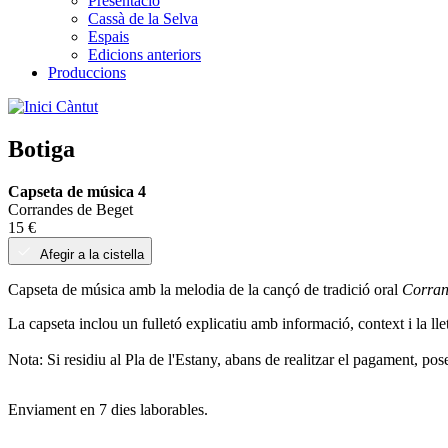
Presentació
Cassà de la Selva
Espais
Edicions anteriors
Produccions
Càntut
Botiga
Títol
Capseta de música 4
visible
Corrandes de Beget
Unitats
15 €
en
Afegir a la cistella
estoc
Capseta de música amb la melodia de la cançó de tradició oral
Corran
La capseta inclou un fulletó explicatiu amb informació, context i la ll
Nota: Si residiu al Pla de l'Estany, abans de realitzar el pagament, p
Descripció
Enviament en 7 dies laborables.
Extra
Carousel
Imatges