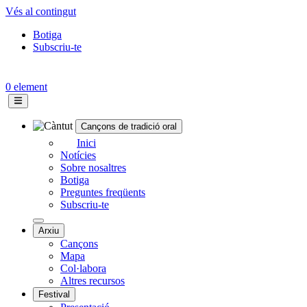
Vés al contingut
Botiga
Subscriu-te
Topbar
menu
0 element
Cançons de tradició oral
Navegació
Inici
Notícies
principal
Sobre nosaltres
Botiga
Preguntes freqüents
Subscriu-te
Arxiu
Cançons
Mapa
Col·labora
Altres recursos
Festival