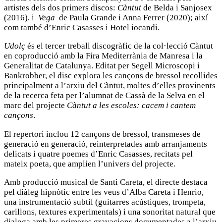
artistes dels dos primers discos:
Càntut
de Belda i Sanjosex
(2016), i
Vega
de Paula Grande i Anna Ferrer (2020); així
com també d’Enric Casasses i Hotel iocandi.
Udolç
és el tercer treball discogràfic de la col·lecció Càntut
en coproducció amb la Fira Mediterrània de Manresa i la
Generalitat de Catalunya. Editat per Segell Microscopi i
Bankrobber, el disc explora les cançons de bressol recollides
principalment a l’arxiu del Càntut, moltes d’elles provinents
de la recerca feta per l’alumnat de Cassà de la Selva en el
marc del projecte
Càntut a les escoles: cacem i cantem
cançons
.
El repertori inclou 12 cançons de bressol, transmeses de
generació en generació, reinterpretades amb arranjaments
delicats i quatre poemes d’Enric Casasses, recitats pel
mateix poeta, que amplien l’univers del projecte.
Amb producció musical de Santi Careta, el directe destaca
pel diàleg hipnòtic entre les veus d’Alba Careta i Henrio,
una instrumentació subtil (guitarres acústiques, trompeta,
carillons, textures experimentals) i una sonoritat natural que
dialoga amb les primeres gravacions documentades a l’arxiu