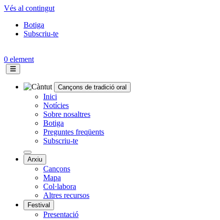
Vés al contingut
Botiga
Subscriu-te
Topbar
menu
0 element
Cançons de tradició oral
Navegació
Inici
Notícies
principal
Sobre nosaltres
Botiga
Preguntes freqüents
Subscriu-te
Arxiu
Cançons
Mapa
Col·labora
Altres recursos
Festival
Presentació