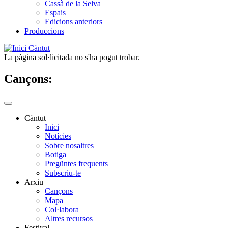
Cassà de la Selva
Espais
Edicions anteriors
Produccions
Càntut
La pàgina sol·licitada no s'ha pogut trobar.
Cançons:
Càntut
Inici
Side
Notícies
Main
Sobre nosaltres
Botiga
Menu
Pregüntes frequents
Subscriu-te
Arxiu
Cançons
Mapa
Col·labora
Altres recursos
Festival